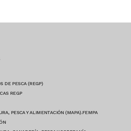
s
S DE PESCA (REGP)
CAS REGP
URA, PESCA Y ALIMENTACIÓN (MAPA).FEMPA
IÓN