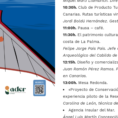
Miquel Martí Llambrich. Dir
10:30h.
Club de Producto Tur
Canarias. Rutas turísticas vi
Jordi Boldú Hernández. Ges
11:00h.
Pausa – café.
11:30h.
El patrimonio cultura
costa de La Palma.
Felipe Jorge Pais Pais. Jefe
Arqueológico del Cabildo de
12:15h.
Diseño y comercializa
Juan Ramón Pérez Ramos. Pr
en Canarias.
13:00h.
Mesa Redonda.
«Proyecto de Conservació
experiencia piloto de la Re
Carolina de León, técnica d
Agencia Insular del Mar.
Ángel Luis Martín Concepció