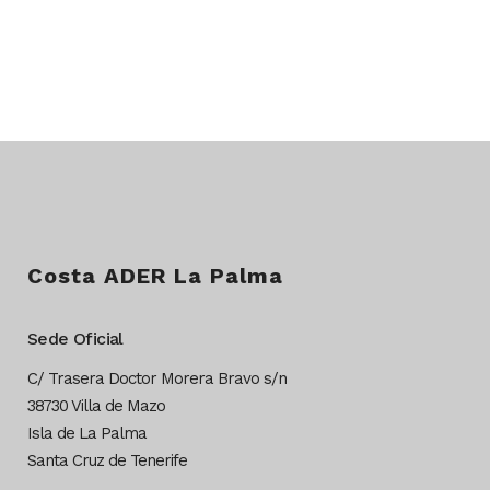
Costa ADER La Palma
Sede Oficial
C/ Trasera Doctor Morera Bravo s/n
38730 Villa de Mazo
Isla de La Palma
Santa Cruz de Tenerife