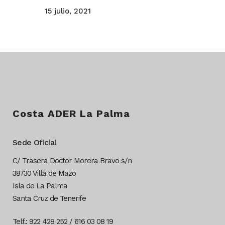
15 julio, 2021
Costa ADER La Palma
Sede Oficial
C/ Trasera Doctor Morera Bravo s/n
38730 Villa de Mazo
Isla de La Palma
Santa Cruz de Tenerife
Telf.: 922 428 252 / 616 03 08 19